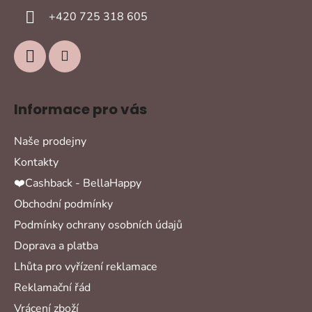
í
+420 725 318 605
Informace pro vás
Naše prodejny
Kontakty
❤️Cashback - BellaHappy
Obchodní podmínky
Podmínky ochrany osobních údajů
Doprava a platba
Lhůta pro vyřízení reklamace
Reklamační řád
Vrácení zboží