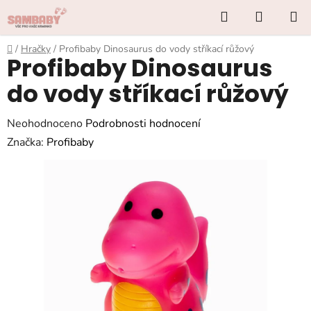
Přejít
Hledat
NÁKUP
na
KOŠÍK
obsah
Domů
/
Hračky
/
Profibaby Dinosaurus do vody stříkací růžový
Profibaby Dinosaurus
do vody stříkací růžový
Průměrné
Neohodnoceno
Podrobnosti hodnocení
hodnocení
Značka:
Profibaby
produktu
je
0,0
z
5
hvězdiček.