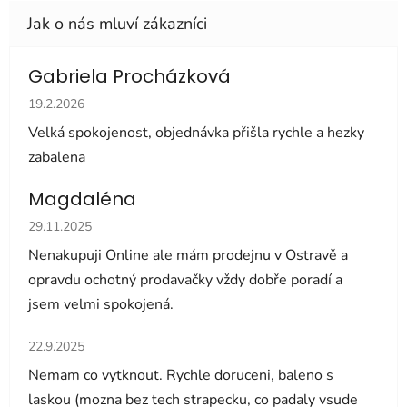
Gabriela Procházková
Hodnocení obchodu je 5 z 5 hvězdiček.
19.2.2026
Velká spokojenost, objednávka přišla rychle a hezky
zabalena
Magdaléna
Hodnocení obchodu je 5 z 5 hvězdiček.
29.11.2025
Nenakupuji Online ale mám prodejnu v Ostravě a
opravdu ochotný prodavačky vždy dobře poradí a
jsem velmi spokojená.
Hodnocení obchodu je 5 z 5 hvězdiček.
22.9.2025
Nemam co vytknout. Rychle doruceni, baleno s
laskou (mozna bez tech strapecku, co padaly vsude