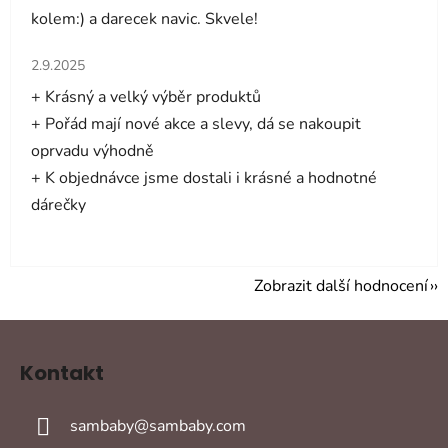
kolem:) a darecek navic. Skvele!
Hodnocení obchodu je 5 z 5 hvězdiček.
2.9.2025
+ Krásný a velký výběr produktů
+ Pořád mají nové akce a slevy, dá se nakoupit
oprvadu výhodně
+ K objednávce jsme dostali i krásné a hodnotné
dárečky
Zobrazit další hodnocení
Z
á
Kontakt
p
a
sambaby
@
sambaby.com
t