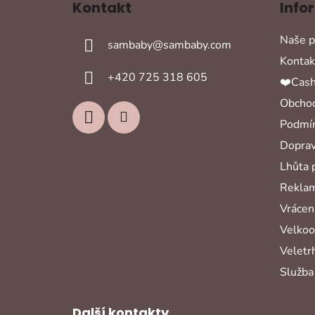
Kontakt
Info
p
a
Naše p
sambaby
@
sambaby.com
t
Kontak
í
+420 725 318 605
❤️Cash
Obchod
Podmín
Doprav
Lhůta 
Reklam
Vrácení
Velko
Veletr
Služba
Další kontakty