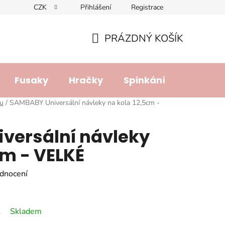
CZK
Přihlášení
Registrace
dajů
Doprava a platba
Lhůta pro vyřízení reklamace
R
PRÁZDNÝ KOŠÍK
NÁKUPNÍ
KOŠÍK
Fusaky
Hračky
Spinkání
Přebalo
ku
/
SAMBABY Universální návleky na kola 12,5cm -
versální návleky
cm - VELKÉ
dnocení
Skladem