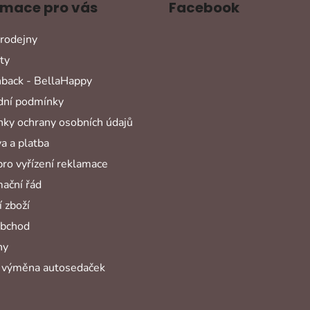
rmace pro vás
Facebook
rodejny
ty
back - BellaHappy
ní podmínky
ky ochrany osobních údajů
a a platba
pro vyřízení reklamace
ační řád
 zboží
obchod
hy
 výměna autosedaček