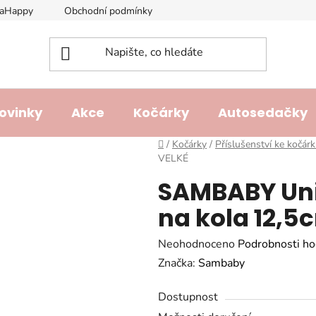
laHappy
Obchodní podmínky
Podmínky ochrany osobních ú
ovinky
Akce
Kočárky
Autosedačky
Domů
/
Kočárky
/
Příslušenství ke kočár
VELKÉ
SAMBABY Uni
na kola 12,5
Průměrné
Neohodnoceno
Podrobnosti ho
hodnocení
Značka:
Sambaby
produktu
Dostupnost
je