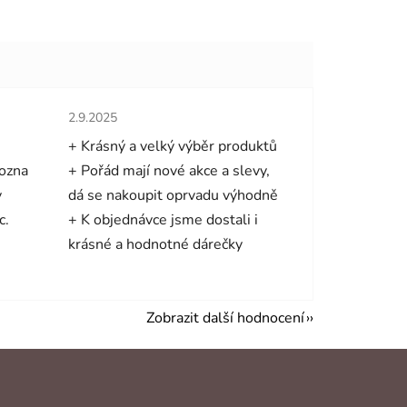
hvězdiček.
Hodnocení obchodu je 5 z 5 hvězdiček.
2.9.2025
+ Krásný a velký výběr produktů
mozna
+ Pořád mají nové akce a slevy,
y
dá se nakoupit oprvadu výhodně
c.
+ K objednávce jsme dostali i
krásné a hodnotné dárečky
Zobrazit další hodnocení