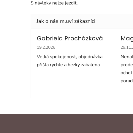
S návleky nelze jezdit.
Gabriela Procházková
Mag
Hodnocení obchodu je 5 z 5 hvězdiček.
Hodno
19.2.2026
29.11
Velká spokojenost, objednávka
Nenak
přišla rychle a hezky zabalena
prode
ochot
porad
Z
á