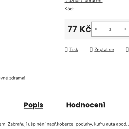
Možnosti doručení
0,0
Kód:
z
5
hvězdiček.
77 Kč
Měrná cena:
Tisk
Zeptat se
ovné zdrama!
Popis
Hodnocení
em. Zabraňují ušpinění např.koberce, podlahy, kufru auta apod