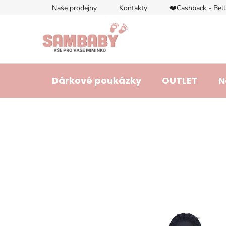
Přejít
Naše prodejny
Kontakty
❤️Cashback - Bel
na
obsah
Dárkové poukázky
OUTLET
N