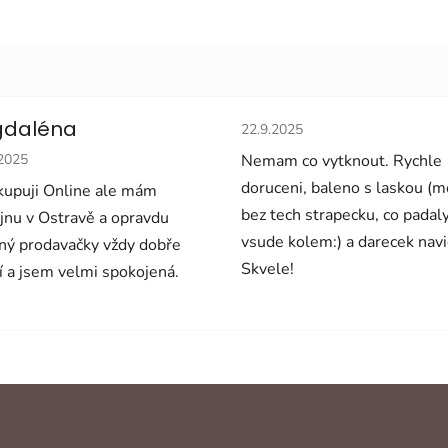
Hodnocení obchodu je 5 z 5 
daléna
22.9.2025
cení obchodu je 5 z 5 hvězdiček.
.2025
Nemam co vytknout. Rychle
doruceni, baleno s laskou (
upuji Online ale mám
bez tech strapecku, co padal
jnu v Ostravě a opravdu
vsude kolem:) a darecek navi
ný prodavačky vždy dobře
Skvele!
í a jsem velmi spokojená.