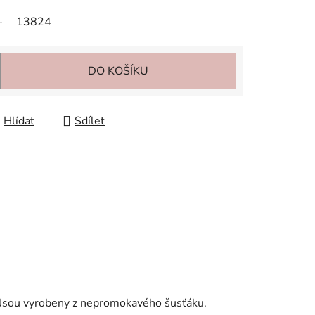
13824
DO KOŠÍKU
Hlídat
Sdílet
. Jsou vyrobeny z nepromokavého šusťáku.