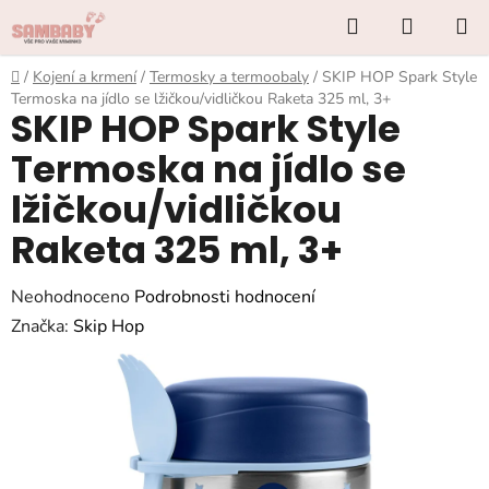
Přejít
Hledat
NÁKUP
na
KOŠÍK
obsah
Domů
/
Kojení a krmení
/
Termosky a termoobaly
/
SKIP HOP Spark Style
Termoska na jídlo se lžičkou/vidličkou Raketa 325 ml, 3+
SKIP HOP Spark Style
Termoska na jídlo se
lžičkou/vidličkou
Raketa 325 ml, 3+
Průměrné
Neohodnoceno
Podrobnosti hodnocení
hodnocení
Značka:
Skip Hop
produktu
je
0,0
z
5