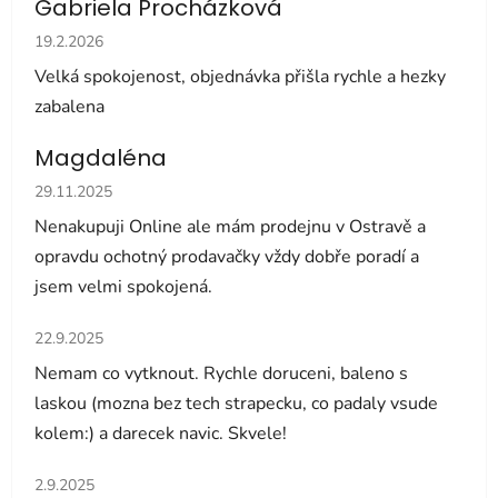
Gabriela Procházková
Hodnocení obchodu je 5 z 5 hvězdiček.
19.2.2026
Velká spokojenost, objednávka přišla rychle a hezky
zabalena
Magdaléna
Hodnocení obchodu je 5 z 5 hvězdiček.
29.11.2025
Nenakupuji Online ale mám prodejnu v Ostravě a
opravdu ochotný prodavačky vždy dobře poradí a
jsem velmi spokojená.
Hodnocení obchodu je 5 z 5 hvězdiček.
22.9.2025
Nemam co vytknout. Rychle doruceni, baleno s
laskou (mozna bez tech strapecku, co padaly vsude
kolem:) a darecek navic. Skvele!
Hodnocení obchodu je 5 z 5 hvězdiček.
2.9.2025