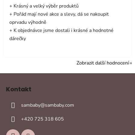
+ Krásný a velký výběr produktů
+ Pořád mají nové akce a slevy, dá se nakoupit
oprvadu výhodně
+ K objednávce jsme dostali i krásné a hodnotné
dárečky
Zobrazit další hodnocení
Z
á
Kontakt
p
a
sambaby
@
sambaby.com
t
í
+420 725 318 605