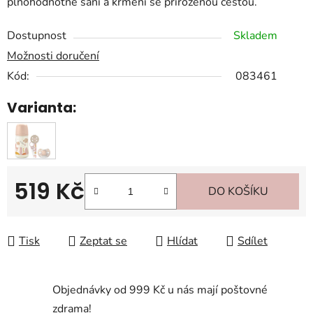
plnohodnotné sání a krmení se přirozenou cestou.
Dostupnost
Skladem
Možnosti doručení
Kód:
083461
Varianta:
519 Kč
DO KOŠÍKU
Měrná cena:
Tisk
Zeptat se
Hlídat
Sdílet
Objednávky od 999 Kč u nás mají poštovné
zdrama!