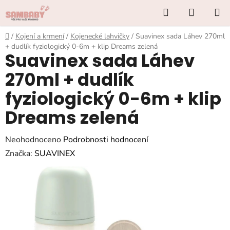
Přejít
Hledat
NÁKUP
na
KOŠÍK
obsah
Domů
/
Kojení a krmení
/
Kojenecké lahvičky
/
Suavinex sada Láhev 270ml
+ dudlík fyziologický 0-6m + klip Dreams zelená
Suavinex sada Láhev
270ml + dudlík
fyziologický 0-6m + klip
Dreams zelená
Průměrné
Neohodnoceno
Podrobnosti hodnocení
hodnocení
Značka:
SUAVINEX
produktu
je
0,0
z
5