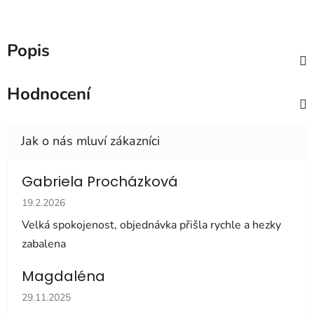
Popis
Hodnocení
Gabriela Procházková
Hodnocení obchodu je 5 z 5 hvězdiček.
19.2.2026
Velká spokojenost, objednávka přišla rychle a hezky
zabalena
Magdaléna
Hodnocení obchodu je 5 z 5 hvězdiček.
29.11.2025