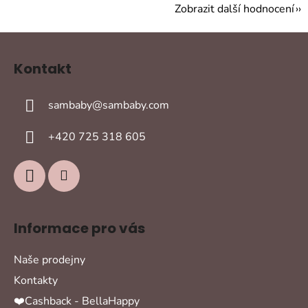
Zobrazit další hodnocení
Z
á
Kontakt
p
a
sambaby
@
sambaby.com
t
í
+420 725 318 605
Informace pro vás
Naše prodejny
Kontakty
❤️Cashback - BellaHappy