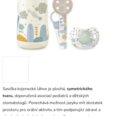
hvězdiček.
Savička kojenecké láhve je plochá,
symetrického
tvaru,
doporučená asociací pediatrů a dětských
stomatologů. Ponechává možnost jazyku mít dostatek
prostoru pro orální aktivitu a tím podporující zdravé a