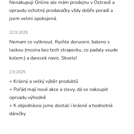
Nenakupuji Online ale mám prodejnu v Ostravě a
opravdu ochotný prodavačky vždy dobře poradí a
jsem velmi spokojená.
Hodnocení obchodu je 5 z 5 hvězdiček.
22.9.2025
Nemam co vytknout. Rychle doruceni, baleno s
laskou (mozna bez tech strapecku, co padaly vsude
kolem:) a darecek navic. Skvele!
Hodnocení obchodu je 5 z 5 hvězdiček.
2.9.2025
+ Krásný a velký výběr produktů
+ Pořád mají nové akce a slevy, dá se nakoupit
oprvadu výhodně
+ K objednávce jsme dostali i krásné a hodnotné
dárečky