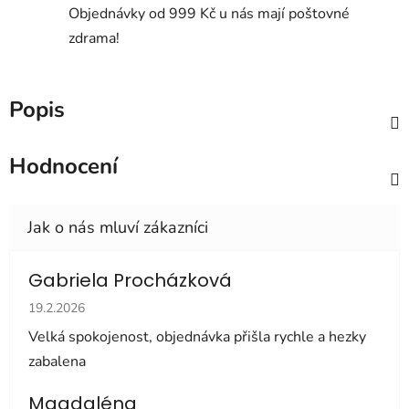
Objednávky od 999 Kč u nás mají poštovné
zdrama!
Popis
Hodnocení
Gabriela Procházková
Hodnocení obchodu je 5 z 5 hvězdiček.
19.2.2026
Velká spokojenost, objednávka přišla rychle a hezky
zabalena
Magdaléna