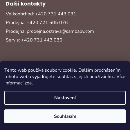
Další kontakty
Velkoobchod: +420 731 443 031
Prodejna: +420 721 505 076
Prodejna: prodejna.ostrava@sambaby.com
Servis: +420 731 443 030
Tento web používá soubory cookie. Dalším procházením
tohoto webu vyjadřujete souhlas s jejich používáním.. Více
informací
zde
.
Vytvořil Shoptet
Copyright 2026
Sambaby
. Všechna práva
Nastavení
vyhrazena.
Souhlasím
Oblíbené
Akce
Novinky
Přihlášení