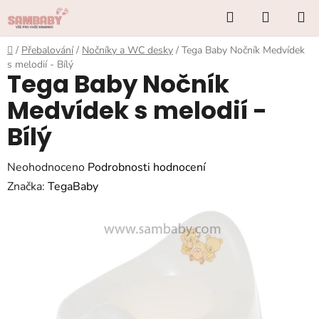
Přejít
Hledat
NÁKUP
na
KOŠÍK
obsah
Domů
/
Přebalování
/
Nočníky a WC desky
/
Tega Baby Nočník Medvídek
s melodií - Bílý
Tega Baby Nočník
Medvídek s melodií -
Bílý
Průměrné
Neohodnoceno
Podrobnosti hodnocení
hodnocení
Značka:
TegaBaby
produktu
je
0,0
z
5
hvězdiček.