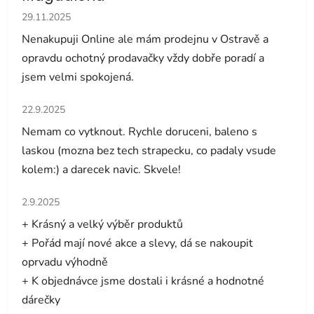
Hodnocení obchodu je 5 z 5 hvězdiček.
29.11.2025
Nenakupuji Online ale mám prodejnu v Ostravě a
opravdu ochotný prodavačky vždy dobře poradí a
jsem velmi spokojená.
Hodnocení obchodu je 5 z 5 hvězdiček.
22.9.2025
Nemam co vytknout. Rychle doruceni, baleno s
laskou (mozna bez tech strapecku, co padaly vsude
kolem:) a darecek navic. Skvele!
Hodnocení obchodu je 5 z 5 hvězdiček.
2.9.2025
+ Krásný a velký výběr produktů
+ Pořád mají nové akce a slevy, dá se nakoupit
oprvadu výhodně
+ K objednávce jsme dostali i krásné a hodnotné
dárečky