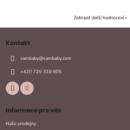
Zobrazit další hodnocení
Z
á
Kontakt
p
a
sambaby
@
sambaby.com
t
í
+420 725 318 605
Informace pro vás
Naše prodejny