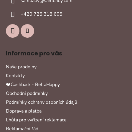
sambaby
@
sambaby.com
t
í
+420 725 318 605
Informace pro vás
Naše prodejny
Kontakty
❤️Cashback - BellaHappy
Obchodní podmínky
Podmínky ochrany osobních údajů
Doprava a platba
Lhůta pro vyřízení reklamace
Reklamační řád