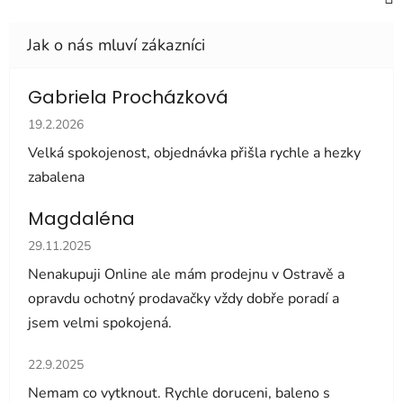
Gabriela Procházková
Hodnocení obchodu je 5 z 5 hvězdiček.
19.2.2026
Velká spokojenost, objednávka přišla rychle a hezky
zabalena
Magdaléna
Hodnocení obchodu je 5 z 5 hvězdiček.
29.11.2025
Nenakupuji Online ale mám prodejnu v Ostravě a
opravdu ochotný prodavačky vždy dobře poradí a
jsem velmi spokojená.
Hodnocení obchodu je 5 z 5 hvězdiček.
22.9.2025
Nemam co vytknout. Rychle doruceni, baleno s