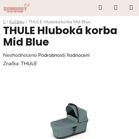
Přejít
Hledat
NÁKUP
na
KOŠÍK
obsah
Domů
/
Kočárky
/
THULE Hluboká korba Mid Blue
THULE Hluboká korba
Mid Blue
Průměrné
Neohodnoceno
Podrobnosti hodnocení
hodnocení
Značka:
THULE
produktu
je
0,0
z
5
hvězdiček.