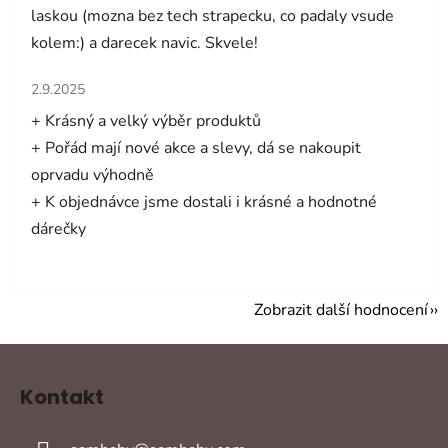
laskou (mozna bez tech strapecku, co padaly vsude
kolem:) a darecek navic. Skvele!
Hodnocení obchodu je 5 z 5 hvězdiček.
2.9.2025
+ Krásný a velký výběr produktů
+ Pořád mají nové akce a slevy, dá se nakoupit
oprvadu výhodně
+ K objednávce jsme dostali i krásné a hodnotné
dárečky
Zobrazit další hodnocení
Z
á
Kontakt
p
a