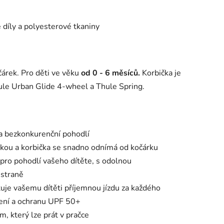
 díly a polyesterové tkaniny
árek. Pro děti ve věku
od 0 - 6 měsíců.
Korbička je
le Urban Glide 4-wheel a Thule Spring.
 a bezkonkurenční pohodlí
čkou a korbička se snadno odnímá od kočárku
 pro pohodlí vašeho dítěte, s odolnou
 straně
tuje vašemu dítěti příjemnou jízdu za každého
áření a ochranu UPF 50+
, který lze prát v pračce