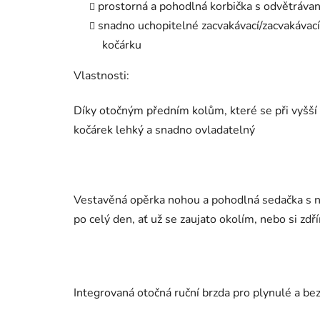
prostorná a pohodlná korbička s odvětráva
snadno uchopitelné zacvakávací/zacvakávací
kočárku
Vlastnosti:
Díky otočným předním kolům, které se při vyšší 
kočárek lehký a snadno ovladatelný
Vestavěná opěrka nohou a pohodlná sedačka s na
po celý den, ať už se zaujato okolím, nebo si zd
Integrovaná otočná ruční brzda pro plynulé a be