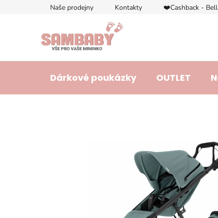
Přejít
Naše prodejny
Kontakty
❤️Cashback - Bel
na
obsah
Dárkové poukázky
OUTLET
N