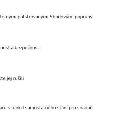
itelnými polstrovanými 5bodovými popruhy
elnost a bezpečnost
e jej rušili
aru s funkcí samostatného stání pro snadné