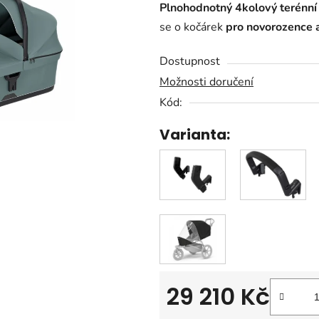
Plnohodnotný 4kolový terénní
je
se o kočárek
pro novorozence 
0,0
z
Dostupnost
5
Možnosti doručení
hvězdiček.
Kód:
Varianta:
29 210 Kč