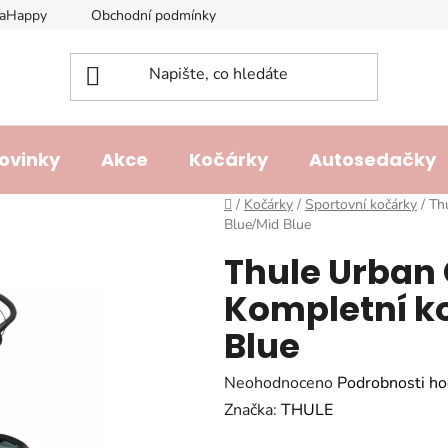
laHappy
Obchodní podmínky
Podmínky ochrany osobních ú
ovinky
Akce
Kočárky
Autosedačky
Domů
/
Kočárky
/
Sportovní kočárky
/
Th
Blue/Mid Blue
Thule Urban 
Kompletní k
Blue
Průměrné
Neohodnoceno
Podrobnosti ho
hodnocení
Značka:
THULE
produktu