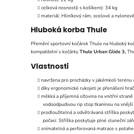
celková nosnost(i s košíkem): 34 kg
materiál: Hliníkový rám, ocelové a nylonové
Hluboká korba Thule
Přemění sportovní kočárek Thule na hluboký koč
kompatibilní s kočárky
Thule Urban Glide 3,
Thu
Vlastnosti
navržena pro procházky v jakémkoli terénu
díky ergonomické rukojeti je přenášení hra
měkká a příjemná síťovina na vnitřní straně
vodoodpudivou rip stop tkaninou na vnější
prodloužitelná a odvětrávaná stříška posky
počasí. Stříška poskytuje plné sluneční z
snímatelná a perforovaná matrace s potahem