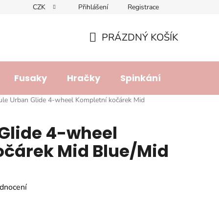
CZK
Přihlášení
Registrace
dajů
Doprava a platba
Lhůta pro vyřízení reklamace
R
PRÁZDNÝ KOŠÍK
NÁKUPNÍ
KOŠÍK
Fusaky
Hračky
Spinkání
Přebalo
ule Urban Glide 4-wheel Kompletní kočárek Mid
Glide 4-wheel
očárek Mid Blue/Mid
dnocení