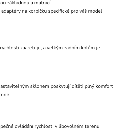
nou základnou a matrací
 adaptéry na korbičku specifické pro váš model
rychlosti zaaretuje, a velkým zadním kolům je
stavitelným sklonem poskytují dítěti plný komfort
římne
zpečné ovládání rychlosti v libovolném terénu