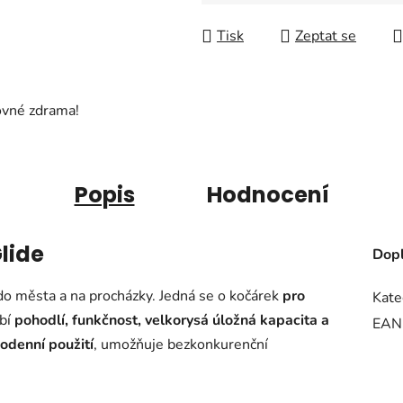
Měrná cena:
Tisk
Zeptat se
ovné zdrama!
Popis
Hodnocení
lide
Dopl
 do města a na procházky. Jedná se o kočárek
pro
Kate
bí
pohodlí, funkčnost, velkorysá úložná kapacita a
EAN
odenní použití
, umožňuje bezkonkurenční