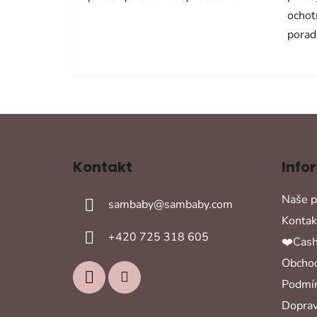
ochot
porad
Z
á
Kontakt
Info
p
a
Naše p
sambaby
@
sambaby.com
t
Kontak
í
+420 725 318 605
❤️Cash
Obchod
Podmín
Doprav