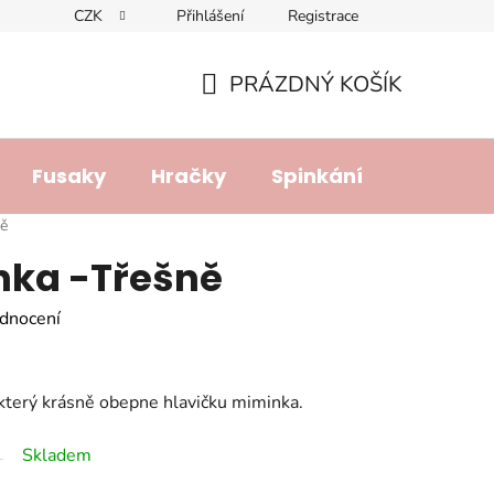
CZK
Přihlášení
Registrace
dajů
Doprava a platba
Lhůta pro vyřízení reklamace
R
PRÁZDNÝ KOŠÍK
NÁKUPNÍ
KOŠÍK
Fusaky
Hračky
Spinkání
Přebalo
ně
nka -Třešně
dnocení
který krásně obepne hlavičku miminka.
Skladem