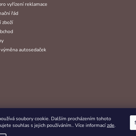
pro vyřízení reklamace
ační řád
 zboží
obchod
hy
 výměna autosedaček
oužívá soubory cookie. Dalším procházením tohoto
jete souhlas s jejich používáním.. Více informací
zde
.