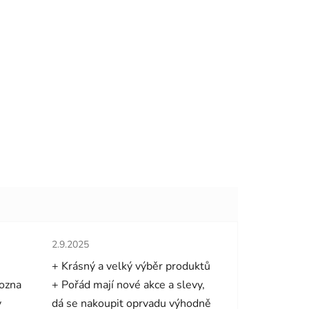
hvězdiček.
Hodnocení obchodu je 5 z 5 hvězdiček.
2.9.2025
+ Krásný a velký výběr produktů
mozna
+ Pořád mají nové akce a slevy,
y
dá se nakoupit oprvadu výhodně