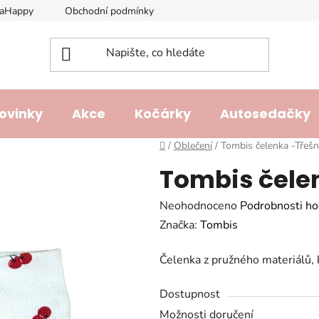
laHappy
Obchodní podmínky
Podmínky ochrany osobních ú
ovinky
Akce
Kočárky
Autosedačky
Domů
/
Oblečení
/
Tombis čelenka -Třeš
Tombis čele
Průměrné
Neohodnoceno
Podrobnosti ho
hodnocení
Značka:
Tombis
produktu
Čelenka z pružného materiálů, 
je
0,0
Dostupnost
z
Možnosti doručení