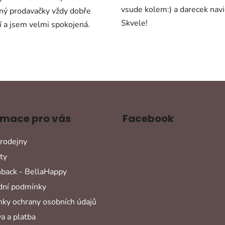
vsude kolem:) a darecek navi
ný prodavačky vždy dobře
Skvele!
í a jsem velmi spokojená.
rmace pro vás
Facebook
rodejny
ty
back - BellaHappy
ní podmínky
ky ochrany osobních údajů
a a platba