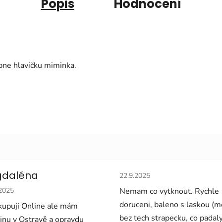
Popis
Hodnocení
pne hlavičku miminka.
Hodnocení obchodu je 5 z 5 
daléna
22.9.2025
cení obchodu je 5 z 5 hvězdiček.
.2025
Nemam co vytknout. Rychle
doruceni, baleno s laskou (
upuji Online ale mám
bez tech strapecku, co padal
jnu v Ostravě a opravdu