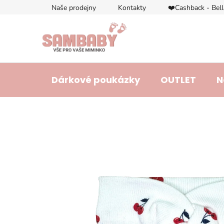
Přejít
Naše prodejny
Kontakty
❤️Cashback - Bel
na
obsah
Dárkové poukázky
OUTLET
N