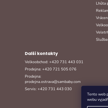
Lhůta 
Reklam
Vrácení
Velko
Veletr
Služba
Další kontakty
Velkoobchod: +420 731 443 031
Prodejna: +420 721 505 076
Prodejna:
prodejna.ostrava@sambaby.com
Servis: +420 731 443 030
Tento web p
webu vyjadřu