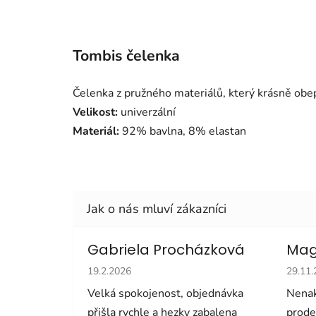
Tombis čelenka
Čelenka z pružného materiálů, který krásně obe
Velikost:
univerzální
Materiál:
92% bavlna, 8% elastan
Gabriela Procházková
Mag
Hodnocení obchodu je 5 z 5 hvězdiček.
Hodno
19.2.2026
29.11
Velká spokojenost, objednávka
Nenak
přišla rychle a hezky zabalena
prode