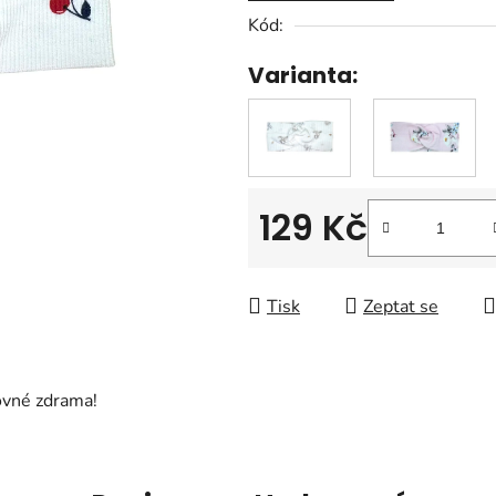
5
Kód:
hvězdiček.
Varianta:
129 Kč
Měrná cena:
Tisk
Zeptat se
ovné zdrama!