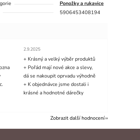
gorie
Ponožky a rukavice
5906453408194
hvězdiček.
Hodnocení obchodu je 5 z 5 hvězdiček.
2.9.2025
+ Krásný a velký výběr produktů
mozna
+ Pořád mají nové akce a slevy,
y
dá se nakoupit oprvadu výhodně
c.
+ K objednávce jsme dostali i
krásné a hodnotné dárečky
Zobrazit další hodnocení