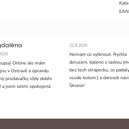
Kate
EAN
Hodnocení obchodu je 5 z 5 
daléna
22.9.2025
cení obchodu je 5 z 5 hvězdiček.
.2025
Nemam co vytknout. Rychle
doruceni, baleno s laskou (
upuji Online ale mám
bez tech strapecku, co padal
jnu v Ostravě a opravdu
vsude kolem:) a darecek navi
ný prodavačky vždy dobře
Skvele!
í a jsem velmi spokojená.