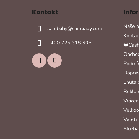
á
Kontakt
Info
p
a
Naše p
sambaby
@
sambaby.com
t
Kontak
í
+420 725 318 605
❤️Cash
Obchod
Podmín
Doprav
Lhůta 
Reklam
Vrácení
Velko
Veletr
Služba