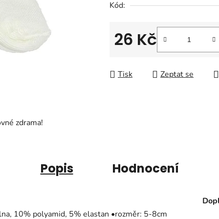
Kód:
z
5
hvězdiček.
26 Kč
Měrná cena:
Tisk
Zeptat se
ovné zdrama!
Popis
Hodnocení
Dopl
avlna, 10% polyamid, 5% elastan •rozměr: 5-8cm