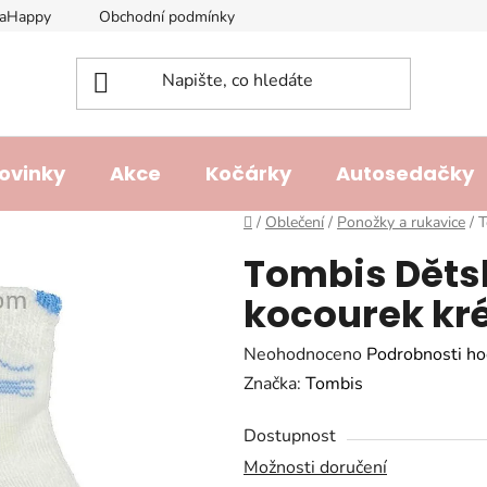
laHappy
Obchodní podmínky
Podmínky ochrany osobních ú
ovinky
Akce
Kočárky
Autosedačky
Domů
/
Oblečení
/
Ponožky a rukavice
/
T
Tombis Děts
kocourek k
Průměrné
Neohodnoceno
Podrobnosti ho
hodnocení
Značka:
Tombis
produktu
Dostupnost
je
Možnosti doručení
0,0