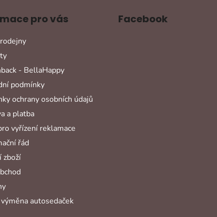
rmace pro vás
Facebook
rodejny
ty
back - BellaHappy
ní podmínky
ky ochrany osobních údajů
a a platba
pro vyřízení reklamace
ační řád
 zboží
obchod
hy
 výměna autosedaček