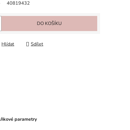
40819432
DO KOŠÍKU
Hlídat
Sdílet
ňkové parametry