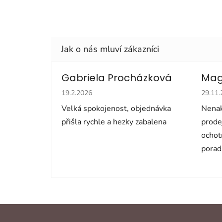
Gabriela Procházková
Mag
Hodnocení obchodu je 5 z 5 hvězdiček.
Hodno
19.2.2026
29.11
Velká spokojenost, objednávka
Nenak
přišla rychle a hezky zabalena
prode
ochot
porad
Z