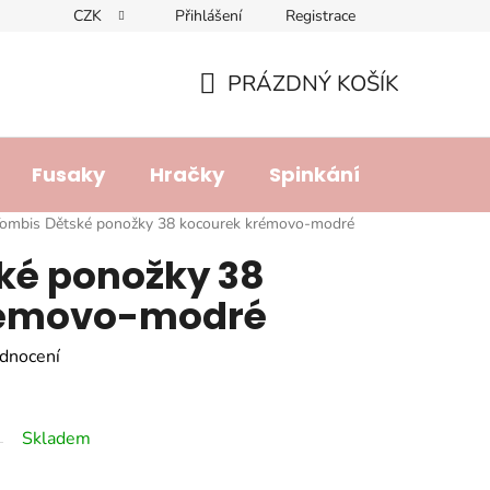
CZK
Přihlášení
Registrace
dajů
Doprava a platba
Lhůta pro vyřízení reklamace
R
PRÁZDNÝ KOŠÍK
NÁKUPNÍ
KOŠÍK
Fusaky
Hračky
Spinkání
Přebalo
ombis Dětské ponožky 38 kocourek krémovo-modré
ké ponožky 38
rémovo-modré
dnocení
Skladem