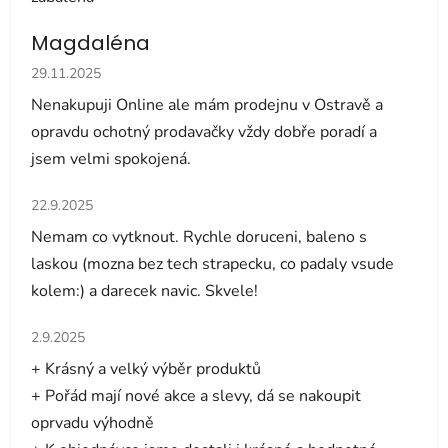
Magdaléna
Hodnocení obchodu je 5 z 5 hvězdiček.
29.11.2025
Nenakupuji Online ale mám prodejnu v Ostravě a
opravdu ochotný prodavačky vždy dobře poradí a
jsem velmi spokojená.
Hodnocení obchodu je 5 z 5 hvězdiček.
22.9.2025
Nemam co vytknout. Rychle doruceni, baleno s
laskou (mozna bez tech strapecku, co padaly vsude
kolem:) a darecek navic. Skvele!
Hodnocení obchodu je 5 z 5 hvězdiček.
2.9.2025
+ Krásný a velký výběr produktů
+ Pořád mají nové akce a slevy, dá se nakoupit
oprvadu výhodně