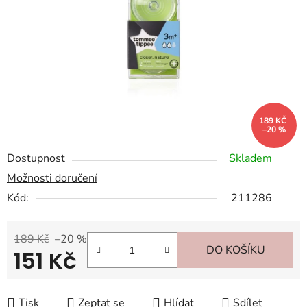
hvězdiček.
189 KČ
–20 %
Dostupnost
Skladem
Možnosti doručení
Kód:
211286
189 Kč
–20 %
DO KOŠÍKU
151 Kč
Měrná cena:
Tisk
Zeptat se
Hlídat
Sdílet