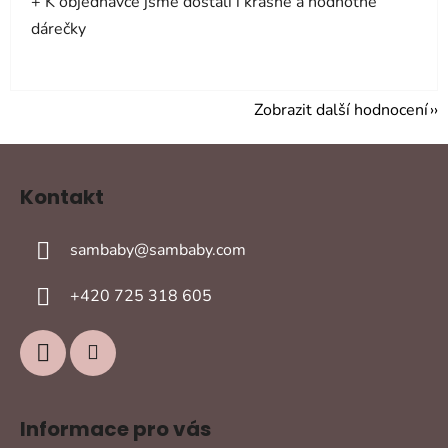
+ K objednávce jsme dostali i krásné a hodnotné
dárečky
Zobrazit další hodnocení
Z
á
Kontakt
p
a
sambaby
@
sambaby.com
t
í
+420 725 318 605
Informace pro vás