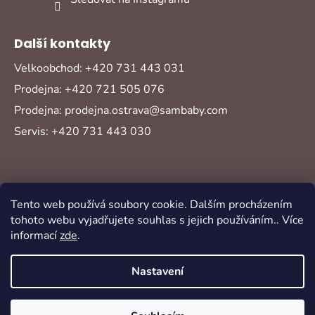
Další kontakty
Velkoobchod: +420 731 443 031
Prodejna: +420 721 505 076
Prodejna: prodejna.ostrava@sambaby.com
Servis: +420 731 443 030
Tento web používá soubory cookie. Dalším procházením
tohoto webu vyjadřujete souhlas s jejich používáním.. Více
informací
zde
.
Vytvořil Shoptet
Copyright 2026
Sambaby
. Všechna práva
Nastavení
vyhrazena.