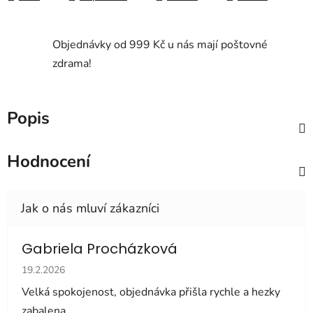
Objednávky od 999 Kč u nás mají poštovné
zdrama!
Popis
Hodnocení
Gabriela Procházková
Hodnocení obchodu je 5 z 5 hvězdiček.
19.2.2026
Velká spokojenost, objednávka přišla rychle a hezky
zabalena