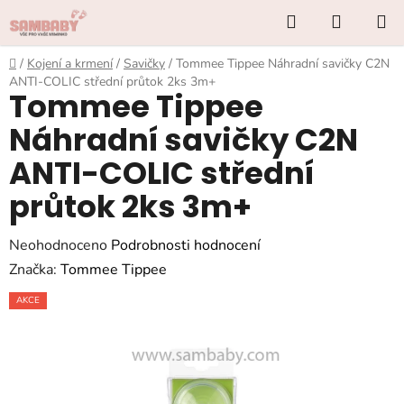
Přejít
Hledat
NÁKUP
na
KOŠÍK
obsah
Domů
/
Kojení a krmení
/
Savičky
/
Tommee Tippee Náhradní savičky C2N
ANTI-COLIC střední průtok 2ks 3m+
Tommee Tippee
Náhradní savičky C2N
ANTI-COLIC střední
průtok 2ks 3m+
Průměrné
Neohodnoceno
Podrobnosti hodnocení
hodnocení
Značka:
Tommee Tippee
produktu
AKCE
je
0,0
z
5