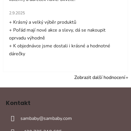
Hodnocení obchodu je 5 z 5 hvězdiček.
2.9.2025
+ Krásný a velký výběr produktů
+ Pořád mají nové akce a slevy, dá se nakoupit
oprvadu výhodně
+ K objednávce jsme dostali i krásné a hodnotné
dárečky
Zobrazit další hodnocení
Z
á
Kontakt
p
a
sambaby
@
sambaby.com
t
í