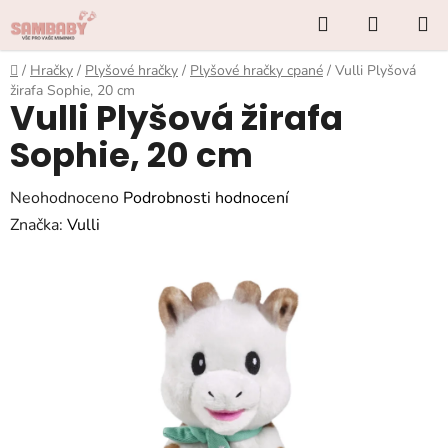
Přejít
Hledat
NÁKUP
na
KOŠÍK
obsah
Domů
/
Hračky
/
Plyšové hračky
/
Plyšové hračky cpané
/
Vulli Plyšová
žirafa Sophie, 20 cm
Vulli Plyšová žirafa
Sophie, 20 cm
Průměrné
Neohodnoceno
Podrobnosti hodnocení
hodnocení
Značka:
Vulli
produktu
je
0,0
z
5
hvězdiček.