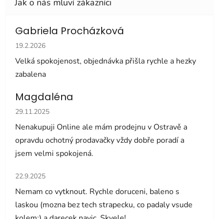
Gabriela Procházková
Hodnocení obchodu je 5 z 5 hvězdiček.
19.2.2026
Velká spokojenost, objednávka přišla rychle a hezky
zabalena
Magdaléna
Hodnocení obchodu je 5 z 5 hvězdiček.
29.11.2025
Nenakupuji Online ale mám prodejnu v Ostravě a
opravdu ochotný prodavačky vždy dobře poradí a
jsem velmi spokojená.
Hodnocení obchodu je 5 z 5 hvězdiček.
22.9.2025
Nemam co vytknout. Rychle doruceni, baleno s
laskou (mozna bez tech strapecku, co padaly vsude
kolem:) a darecek navic. Skvele!