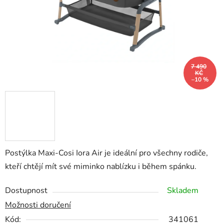
7 490
KČ
–10 %
Postýlka Maxi-Cosi Iora Air je ideální pro všechny rodiče,
kteří chtějí mít své miminko nablízku i během spánku.
Dostupnost
Skladem
Možnosti doručení
Kód:
341061