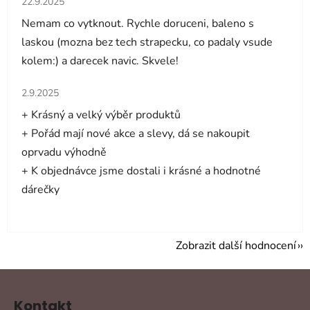
22.9.2025
Nemam co vytknout. Rychle doruceni, baleno s
laskou (mozna bez tech strapecku, co padaly vsude
kolem:) a darecek navic. Skvele!
Hodnocení obchodu je 5 z 5 hvězdiček.
2.9.2025
+ Krásný a velký výběr produktů
+ Pořád mají nové akce a slevy, dá se nakoupit
oprvadu výhodně
+ K objednávce jsme dostali i krásné a hodnotné
dárečky
Zobrazit další hodnocení
Z
á
Kontakt