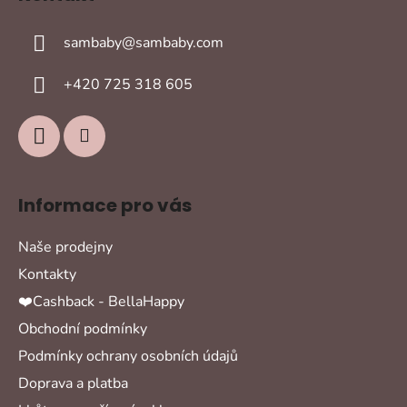
p
a
sambaby
@
sambaby.com
t
í
+420 725 318 605
Informace pro vás
Naše prodejny
Kontakty
❤️Cashback - BellaHappy
Obchodní podmínky
Podmínky ochrany osobních údajů
Doprava a platba