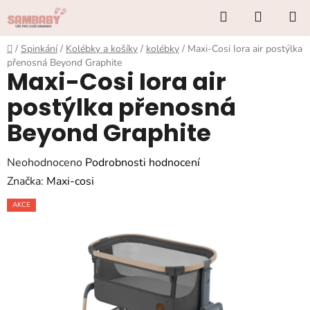
Přejít
Hledat
NÁKUP
na
KOŠÍK
obsah
Domů
/
Spinkání
/
Kolébky a košíky
/
kolébky
/
Maxi-Cosi Iora air postýlka
přenosná Beyond Graphite
Maxi-Cosi Iora air
postýlka přenosná
Beyond Graphite
Průměrné
Neohodnoceno
Podrobnosti hodnocení
hodnocení
Značka:
Maxi-cosi
produktu
AKCE
je
0,0
z
5
hvězdiček.