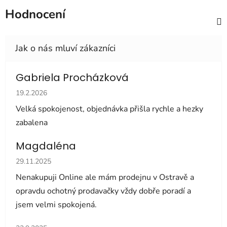
Hodnocení
Gabriela Procházková
Hodnocení obchodu je 5 z 5 hvězdiček.
19.2.2026
Velká spokojenost, objednávka přišla rychle a hezky
zabalena
Magdaléna
Hodnocení obchodu je 5 z 5 hvězdiček.
29.11.2025
Nenakupuji Online ale mám prodejnu v Ostravě a
opravdu ochotný prodavačky vždy dobře poradí a
jsem velmi spokojená.
Hodnocení obchodu je 5 z 5 hvězdiček.