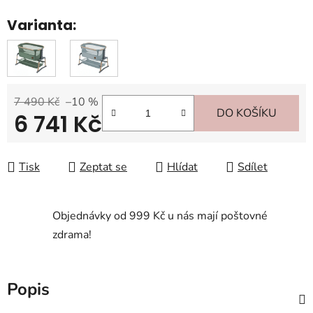
Varianta:
7 490 Kč
–10 %
DO KOŠÍKU
6 741 Kč
Měrná cena:
Tisk
Zeptat se
Hlídat
Sdílet
Objednávky od 999 Kč u nás mají poštovné
zdrama!
Popis