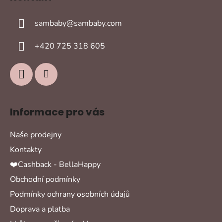
p
a
sambaby
@
sambaby.com
t
í
+420 725 318 605
Informace pro vás
Naše prodejny
Kontakty
❤️Cashback - BellaHappy
Obchodní podmínky
Podmínky ochrany osobních údajů
Doprava a platba