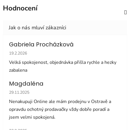
Hodnocení
Gabriela Procházková
Hodnocení obchodu je 5 z 5 hvězdiček.
19.2.2026
Velká spokojenost, objednávka přišla rychle a hezky
zabalena
Magdaléna
Hodnocení obchodu je 5 z 5 hvězdiček.
29.11.2025
Nenakupuji Online ale mám prodejnu v Ostravě a
opravdu ochotný prodavačky vždy dobře poradí a
jsem velmi spokojená.
Hodnocení obchodu je 5 z 5 hvězdiček.