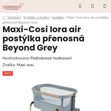
Přejít
Hledat
NÁKUP
na
KOŠÍK
obsah
Domů
/
Spinkání
/
Kolébky a košíky
/
kolébky
/
Maxi-Cosi Iora air postýlka
přenosná Beyond Grey
Maxi-Cosi Iora air
postýlka přenosná
Beyond Grey
Průměrné
Neohodnoceno
Podrobnosti hodnocení
hodnocení
Značka:
Maxi-cosi
produktu
AKCE
je
0,0
z
5
hvězdiček.