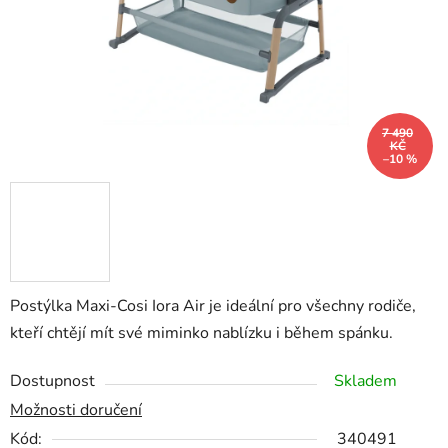
7 490
KČ
–10 %
Postýlka Maxi-Cosi Iora Air je ideální pro všechny rodiče,
kteří chtějí mít své miminko nablízku i během spánku.
Dostupnost
Skladem
Možnosti doručení
Kód:
340491