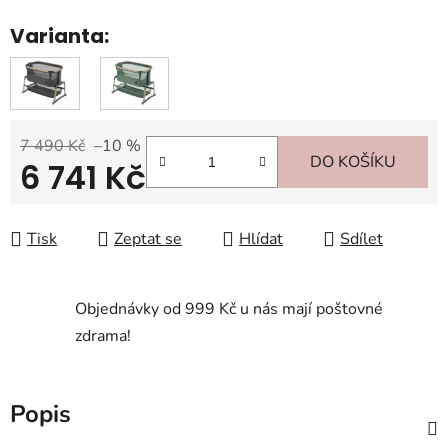
Varianta:
7 490 Kč
–10 %
DO KOŠÍKU
6 741 Kč
Měrná cena:
Tisk
Zeptat se
Hlídat
Sdílet
Objednávky od 999 Kč u nás mají poštovné
zdrama!
Popis