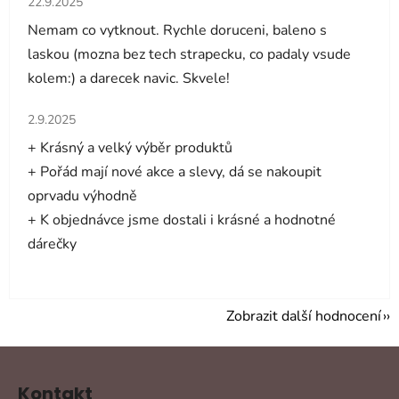
22.9.2025
Nemam co vytknout. Rychle doruceni, baleno s
laskou (mozna bez tech strapecku, co padaly vsude
kolem:) a darecek navic. Skvele!
Hodnocení obchodu je 5 z 5 hvězdiček.
2.9.2025
+ Krásný a velký výběr produktů
+ Pořád mají nové akce a slevy, dá se nakoupit
oprvadu výhodně
+ K objednávce jsme dostali i krásné a hodnotné
dárečky
Zobrazit další hodnocení
Z
á
Kontakt